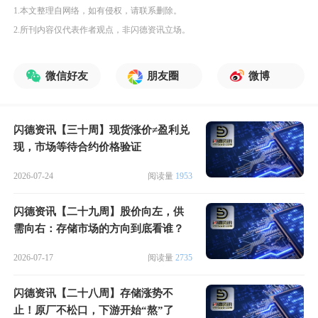
1.本文整理自网络，如有侵权，请联系删除。
2.所刊内容仅代表作者观点，非闪德资讯立场。
微信好友
朋友圈
微博
闪德资讯【三十周】现货涨价≠盈利兑
现，市场等待合约价格验证
2026-07-24
阅读量
1953
闪德资讯【二十九周】股价向左，供
需向右：存储市场的方向到底看谁？
2026-07-17
阅读量
2735
闪德资讯【二十八周】存储涨势不
止！原厂不松口，下游开始“熬”了