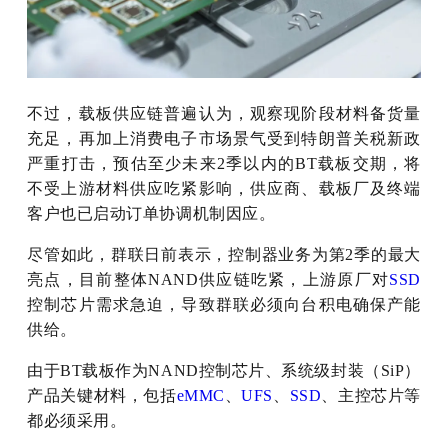
不过，载板供应链普遍认为，观察现阶段材料备货量
充足，再加上消费电子市场景气受到特朗普关税新政
严重打击，预估至少未来2季以内的BT载板交期，将
不受上游材料供应吃紧影响，供应商、载板厂及终端
客户也已启动订单协调机制因应。
尽管如此，群联日前表示，控制器业务为第2季的最大
亮点，目前整体NAND供应链吃紧，上游原厂对
SSD
控制芯片需求急迫，导致群联必须向台积电确保产能
供给。
由于BT载板作为NAND控制芯片、系统级封装（SiP）
产品关键材料，包括
eMMC
、
UFS
、
SSD
、主控芯片等
都必须采用。