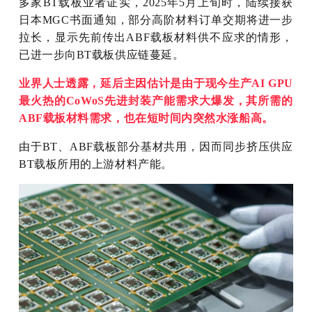
多家BT载板业者证实，2025年5月上旬时，陆续接获
日本MGC书面通知，部分高阶材料订单交期将进一步
拉长，显示先前传出ABF载板材料供不应求的情形，
已进一步向BT载板供应链蔓延。
业界人士透露，延后主因估计是由于现今生产AI GPU
最火热的CoWoS先进封装产能需求大爆发，其所需的
ABF载板材料需求，也在短时间内突然水涨船高。
由于BT、ABF载板部分基材共用，因而同步挤压供应
BT载板所用的上游材料产能。