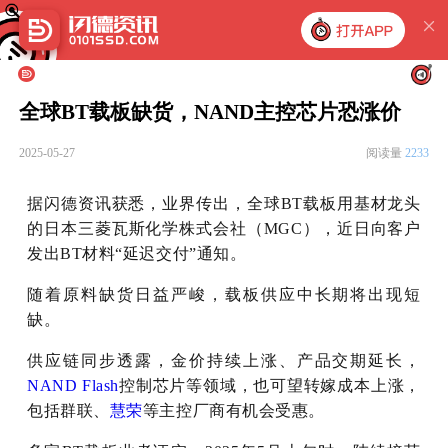
全球BT载板缺货，NAND主控芯片恐涨价
2025-05-27
阅读量
2233
据闪德资讯获悉，业界传出，全球BT载板用基材龙头
的日本三菱瓦斯化学株式会社（MGC），近日向客户
发出BT材料“延迟交付”通知。
随着原料缺货日益严峻，载板供应中长期将出现短
缺。
供应链同步透露，金价持续上涨、产品交期延长，
NAND Flash
控制芯片等领域，也可望转嫁成本上涨，
包括群联、
慧荣
等主控厂商有机会受惠。