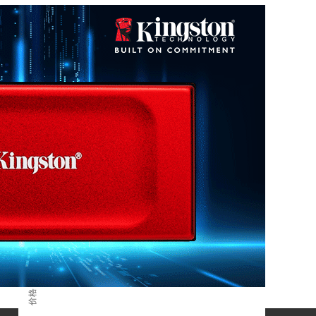
渠道报价
查看更多
D4/32G-D4 3200
一年
半年
三个月
一个月
数据来源：闪德资讯
人民币
价格 / 单位：