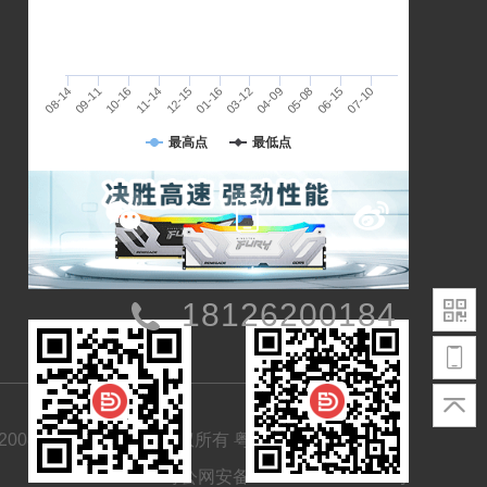
04-09
07-10
10-16
01-16
05-08
08-14
11-14
03-12
06-15
09-11
12-15
存储未来，赢得先机
最高点
最低点
18126200184
t©2008-2026 闪德资讯 版权所有
粤ICP备18080549号-1
粤公网安备 44030402002744号