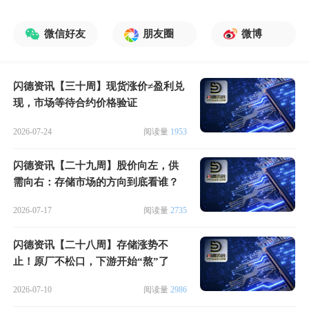
微信好友
朋友圈
微博
闪德资讯【三十周】现货涨价≠盈利兑
现，市场等待合约价格验证
2026-07-24
阅读量
1953
闪德资讯【二十九周】股价向左，供
需向右：存储市场的方向到底看谁？
2026-07-17
阅读量
2735
闪德资讯【二十八周】存储涨势不
止！原厂不松口，下游开始“熬”了
2026-07-10
阅读量
2986