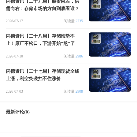
闪德资讯【二十九周】股价向左，供
需向右：存储市场的方向到底看谁？
2026-07-17
阅读量
2735
闪德资讯【二十八周】存储涨势不
止！原厂不松口，下游开始“熬”了
2026-07-10
阅读量
2986
闪德资讯【二十七周】存储现货全线
上涨，利空突袭挡不住涨价
2026-07-03
阅读量
2908
最新评论(0)
微信好友
朋友圈
微博