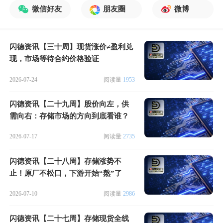
微信好友
朋友圈
微博
闪德资讯【三十周】现货涨价≠盈利兑
现，市场等待合约价格验证
2026-07-24
阅读量
1953
闪德资讯【二十九周】股价向左，供
需向右：存储市场的方向到底看谁？
2026-07-17
阅读量
2735
闪德资讯【二十八周】存储涨势不
止！原厂不松口，下游开始“熬”了
2026-07-10
阅读量
2986
闪德资讯【二十七周】存储现货全线