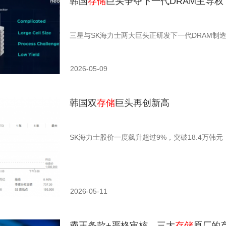
韩国
存储
巨头争夺下一代DRAM主导权
三星与SK海力士两大巨头正研发下一代DRAM制
2026-05-09
韩国双
存储
巨头再创新高
SK海力士股价一度飙升超过9%，突破18.4万韩元
2026-05-11
霸王条款+严格审核，三大
存储
原厂的