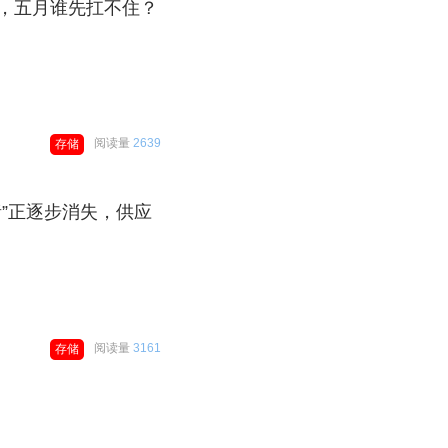
，五月谁先扛不住？
阅读量
2639
存储
绪”正逐步消失，供应
阅读量
3161
存储