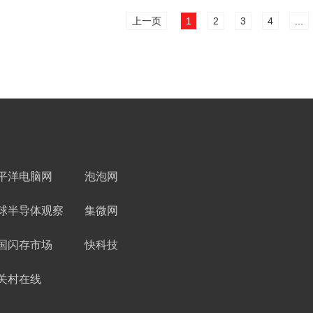
上一页
1
2
3
4
...
平洋电脑网
泡泡网
球半导体观察
集微网
国闪存市场
快科技
关村在线