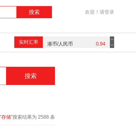
搜索
欢迎！请登录
港币/人民币
0.94
实时汇率
英镑/人民币
9.16
欧元/人民币
7.59
搜索
美元/人民币
7.3
“
存储
”搜索结果为 2588 条