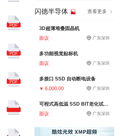
半导体技术
晶圆制造
闪德半导体
查看更多
十四五
芯片生产
PDF
芯片测试
CP测试
3D超薄堆叠固晶机
面议
广东深圳
内存
PCB
硅片
华为
DRAM
PDF
多功能视觉贴标机
面议
广东深圳
SMI
服务器
手机
智能手机
多接口 SSD 自动断电设备
PDF
6,000.00
产业链
原材料
广东深圳
￥
存储器
电子
可程式高低温 SSD BIT老化试验
箱
亚马逊广告
中国品牌
面议
广东深圳
跨境电商
慧荣