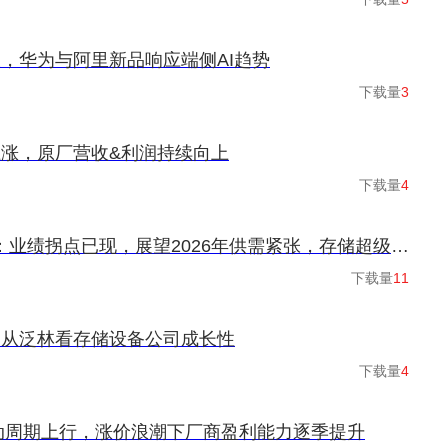
，华为与阿里新品响应端侧AI趋势
下载量
3
涨，原厂营收&利润持续向上
下载量
4
存储板块25Q3总结：业绩拐点已现，展望2026年供需紧张，存储超级大周期拉开帷幕
下载量
11
：从泛林看存储设备公司成长性
下载量
4
推动周期上行，涨价浪潮下厂商盈利能力逐季提升