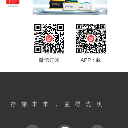
PDF
集成电路
USB
亚马逊
汽车
5G
联芸科技
市场分析
国产
NAND
闪德月刊
得一微
微信订阅
APP下载
慧荣科技
消费级主控芯片
市场调查
存储主控芯片
存储未来，赢得先机
谷歌搜索
SSD主控芯片