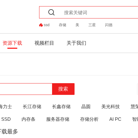
ssd
存储
美
三星
闪德
资源下载
视频栏目
关于我们
搜索
海力士
长江存储
长鑫存储
晶圆
美光科技
慧
SSD
内存条
服务器存储
存储分析
AI PC
智
下载最多
the
the
the
the
and
or
ELSE
THEN