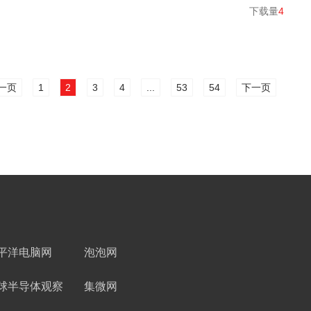
下载量
4
一页
1
2
3
4
...
53
54
下一页
平洋电脑网
泡泡网
球半导体观察
集微网