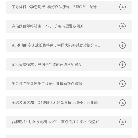
半导体行业动态周报--看好存储涨价、RISC-V、先进制程带动材料国产化...
存储跌价即将结束，25Q2 价格有望逐步回升
AI 驱动的高速成长将持续，中国大陆补贴助攻部分台厂淡季不淡
瞄准尖端技术，中国半导体制造迈入新阶段
半导体与半导体生产设备行业最新热点跟踪
全球及国内2024Q4智能手机出货量同比增长，行业弱复苏格局持续
台积电 12 月营收同增 57.8%，重点关注 GB300 受益产业链