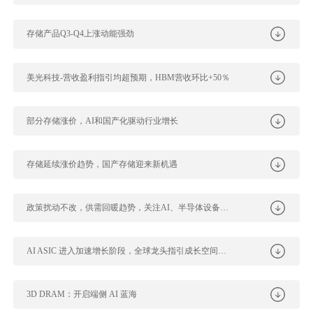
存储产品Q3-Q4上涨动能强劲
美光科技-营收盈利指引均超预期，HBM营收环比+50％
部分存储涨价，AI和国产化驱动行业增长
存储延续涨价趋势，国产存储迎来新机遇
政策扰动不改，供需回暖趋势，关注AI、半导体设备等结构性机会
AI ASIC 进入加速增长阶段，全球龙头指引成长空间广阔
3D DRAM：开启端侧 AI 蓝海