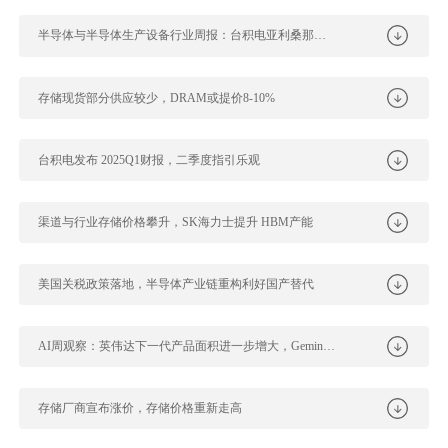
半导体与半导体生产设备行业周报：台积电亚利桑那州厂新获AMD订单，国内主...
存储现货部分供应较少，DRAM或提价8-10%
台积电发布 2025Q1财报，二季度指引乐观
渠道与行业存储价格攀升，SK海力士提升 HBM产能
美国关税政策落地，半导体产业链重构利好国产替代
AI周观察：英伟达下一代产品面积进一步增大，Gemini持续发布新功能
存储厂商宣布涨价，存储价格重新走高