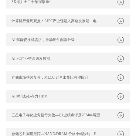
SK海力士二十年涅槃重生
计算机行业周观点：AIPC产业链进入高速发展期，电力IT催化不断
AI 赋能促换机需求，推动硬件配套升级
AI PC产业链高速发展期
存储市场持续复苏，MLCC 订单出货比有望回升
AI 时代核心存力 HBM
三星电子存储业务扭亏为盈—Q1业绩点评及2024年展望
存储芯片周度跟踪—NAND/DRAM 价格小幅波动，HBM 两巨头敲定合...