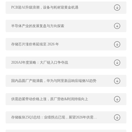
PCB迎AI升级浪潮，设备与耗材迎黄金机遇
半导体产业的发展复盘与方向探索
存储芯片涨价将延续至 2026 年
2026AI年度策略：大厂链入口争夺战
国内晶圆厂产能满载，华为与阿里新品响应端侧AI趋势
供需趋紧带动价格上涨，原厂营收&利润持续向上
存储板块25Q3总结：业绩拐点已现，展望2026年供需紧张，存储超级大周...