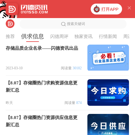
搜索关键词
供求信息
推荐
闪德周评
独家资讯
行情新闻
周边
存储品质企业名录——闪德资讯出品
2023-03-10
阅读量
30182
【8.07】存储圈热门求购资源信息更
新汇总
昨天
阅读量
874
【8.07】存储圈热门资源供应信息更
新汇总