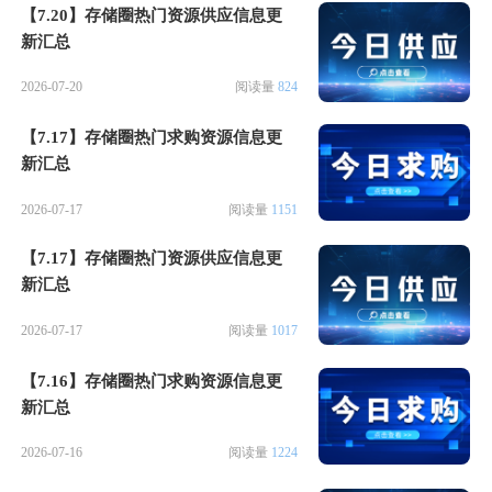
【7.20】存储圈热门资源供应信息更
新汇总
2026-07-20
阅读量
824
【7.17】存储圈热门求购资源信息更
新汇总
2026-07-17
阅读量
1151
【7.17】存储圈热门资源供应信息更
新汇总
2026-07-17
阅读量
1017
【7.16】存储圈热门求购资源信息更
新汇总
2026-07-16
阅读量
1224