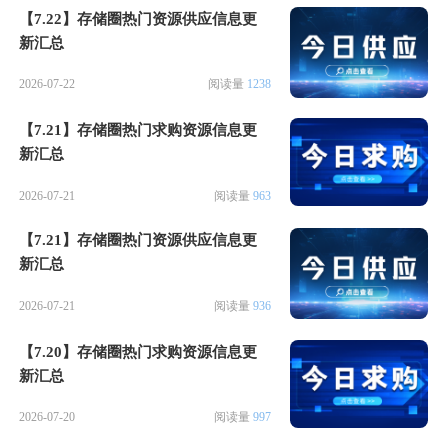
【7.22】存储圈热门资源供应信息更
新汇总
2026-07-22
阅读量
1238
【7.21】存储圈热门求购资源信息更
新汇总
2026-07-21
阅读量
963
【7.21】存储圈热门资源供应信息更
新汇总
2026-07-21
阅读量
936
【7.20】存储圈热门求购资源信息更
新汇总
2026-07-20
阅读量
997