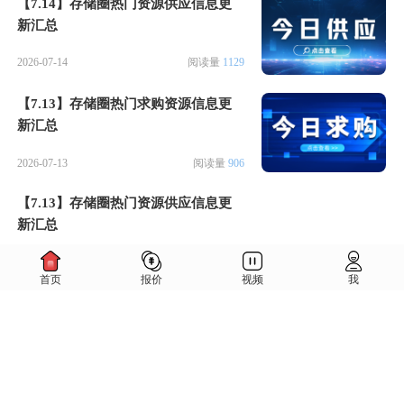
【7.14】存储圈热门资源供应信息更
新汇总
2026-07-14
阅读量
1129
【7.13】存储圈热门求购资源信息更
新汇总
2026-07-13
阅读量
906
【7.13】存储圈热门资源供应信息更
新汇总
2026-07-13
阅读量
929
首页
报价
视频
我
【7.10】存储圈热门求购资源信息更
新汇总
2026-07-10
阅读量
1294
【7.10】存储圈热门资源供应信息更