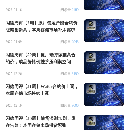
疯狂
2026-01-16
阅读量
2480
闪德周评【2周】原厂锁定产能合约价
涨幅创新高，本周存储市场补库需求
激增
2026-01-09
阅读量
2943
闪德周评【52周】原厂端持续推高合
约价，成品价格倒挂挤压利润空间
2025-12-26
阅读量
3190
闪德周评【51周】Wafer合约价上调，
本周存储市场持续上涨
2025-12-19
阅读量
3006
闪德周评【50周】缺货浪潮加剧，库
存告急！本周存储市场供货紧张