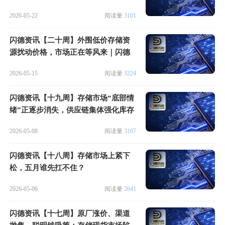
2026-05-22
阅读量
3101
闪德资讯【二十周】外围低价存储资
源扰动价格，市场正在等风来｜闪德
周评
2026-05-15
阅读量
3224
闪德资讯【十九周】存储市场“底部情
绪”正逐步消失，供应链集体强化库存
布局
2026-05-08
阅读量
3167
闪德资讯【十八周】存储市场上紧下
松，五月谁先扛不住？
2026-05-06
阅读量
2641
闪德资讯【十七周】原厂涨价、渠道