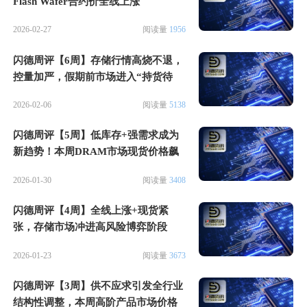
Flash Wafer合约价全线上涨
2026-02-27
阅读量
1956
闪德周评【6周】存储行情高烧不退，
控量加严，假期前市场进入“持货待
涨”阶段
2026-02-06
阅读量
5138
闪德周评【5周】低库存+强需求成为
新趋势！本周DRAM市场现货价格飙
升
2026-01-30
阅读量
3408
闪德周评【4周】全线上涨+现货紧
张，存储市场冲进高风险博弈阶段
2026-01-23
阅读量
3673
闪德周评【3周】供不应求引发全行业
结构性调整，本周高阶产品市场价格