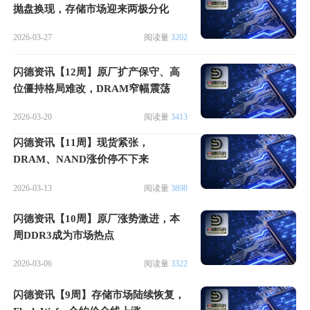
抛盘换现，存储市场迎来两极分化
2026-03-27
阅读量
3202
闪德资讯【12周】原厂扩产保守、高
位僵持格局难改，DRAM窄幅震荡
2026-03-20
阅读量
3413
闪德资讯【11周】现货紧张，
DRAM、NAND涨价停不下来
2026-03-13
阅读量
3898
闪德资讯【10周】原厂涨势激进，本
周DDR3成为市场热点
2026-03-06
阅读量
3322
闪德资讯【9周】存储市场陆续恢复，