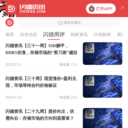
搜索关键词
闪德周评
推荐
供求信息
独家资讯
行情新闻
周边
闪德资讯【三十一周】SSD躺平，
DDR5在涨，存储市场的“剪刀差”越拉
越大
2026-07-31
阅读量
1761
闪德资讯【三十周】现货涨价≠盈利兑
现，市场等待合约价格验证
2026-07-24
阅读量
2262
闪德资讯【二十九周】股价向左，供
需向右：存储市场的方向到底看谁？