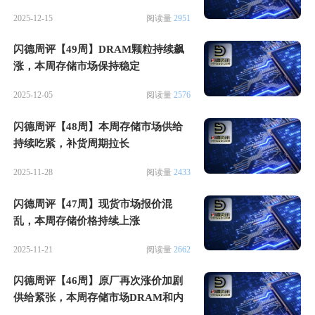
2025-12-15
阅读量
2951
闪德周评【49周】DRAM颗粒持续飙
涨，本周存储市场保持稳定
2025-12-05
阅读量
2576
闪德周评【48周】本周存储市场供给
持续吃紧，补货周期拉长
2025-11-28
阅读量
2433
闪德周评【47周】现货市场报价混
乱，本周存储价格持续上涨
2025-11-21
阅读量
2662
闪德周评【46周】原厂再次涨价加剧
供给紧张，本周存储市场DRAM和内
存再刷新高