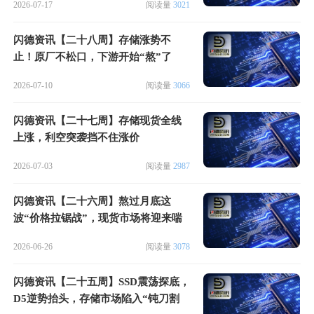
2026-07-17
阅读量
3021
闪德资讯【二十八周】存储涨势不
止！原厂不松口，下游开始“熬”了
2026-07-10
阅读量
3066
闪德资讯【二十七周】存储现货全线
上涨，利空突袭挡不住涨价
2026-07-03
阅读量
2987
闪德资讯【二十六周】熬过月底这
波“价格拉锯战”，现货市场将迎来喘
息时刻
2026-06-26
阅读量
3078
闪德资讯【二十五周】SSD震荡探底，
D5逆势抬头，存储市场陷入“钝刀割