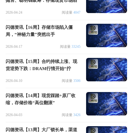
抛售、聪明钱吸筹：存储现货市场陷
入“三国杀”
2026-04-24
阅读量
4047
闪德资讯【16周】存储市场陷入僵
局，“神秘力量”突然出手
2026-04-17
阅读量
33245
闪德资讯【15周】合约持续上涨、现
货逆势下跌：DRAM行情开始“拧
巴”了
2026-04-10
阅读量
3506
闪德资讯【14周】现货踩踏+原厂收
缩，存储价格“高位翻滚”
2026-04-03
阅读量
3426
闪德资讯【13周】大厂锁长单，渠道