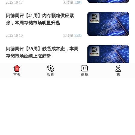
2025-10-17
阅读量
3294
闪德周评【41周】内存颗粒供应紧
张，本周存储市场明显升温
2025-10-10
阅读量
3535
闪德周评【39周】缺货成常态，本周
存储市场延续上涨趋势
2025-09-26
阅读量
4286
首页
报价
视频
我
闪德周评【38周】市场缺货引发涨价
浪潮，本周存储市场全面上涨
2025-09-19
阅读量
3321
闪德周评【37周】内存市场反弹上
涨，SSD产品价格开始上调
2025-09-12
阅读量
3422