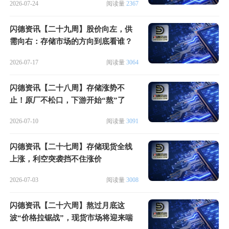
2026-07-24
阅读量
2367
闪德资讯【二十九周】股价向左，供
需向右：存储市场的方向到底看谁？
2026-07-17
阅读量
3064
闪德资讯【二十八周】存储涨势不
止！原厂不松口，下游开始“熬”了
2026-07-10
阅读量
3091
闪德资讯【二十七周】存储现货全线
上涨，利空突袭挡不住涨价
2026-07-03
阅读量
3008
闪德资讯【二十六周】熬过月底这
波“价格拉锯战”，现货市场将迎来喘