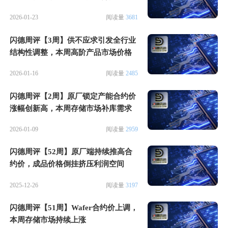
2026-01-23
阅读量
3681
闪德周评【3周】供不应求引发全行业
结构性调整，本周高阶产品市场价格
疯狂
2026-01-16
阅读量
2485
闪德周评【2周】原厂锁定产能合约价
涨幅创新高，本周存储市场补库需求
激增
2026-01-09
阅读量
2959
闪德周评【52周】原厂端持续推高合
约价，成品价格倒挂挤压利润空间
2025-12-26
阅读量
3197
闪德周评【51周】Wafer合约价上调，
本周存储市场持续上涨