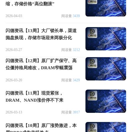
缩，存储价格“高位翻滚”
2026-04-03
阅读量
3439
闪德资讯【13周】大厂锁长单，渠道
抛盘换现，存储市场迎来两极分化
2026-03-27
阅读量
3212
闪德资讯【12周】原厂扩产保守、高
位僵持格局难改，DRAM窄幅震荡
2026-03-20
阅读量
3429
闪德资讯【11周】现货紧张，
DRAM、NAND涨价停不下来
2026-03-13
阅读量
3917
闪德资讯【10周】原厂涨势激进，本