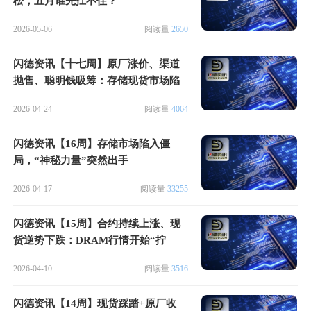
松，五月谁先扛不住？
2026-05-06
阅读量
2650
闪德资讯【十七周】原厂涨价、渠道
抛售、聪明钱吸筹：存储现货市场陷
入“三国杀”
2026-04-24
阅读量
4064
闪德资讯【16周】存储市场陷入僵
局，“神秘力量”突然出手
2026-04-17
阅读量
33255
闪德资讯【15周】合约持续上涨、现
货逆势下跌：DRAM行情开始“拧
巴”了
2026-04-10
阅读量
3516
闪德资讯【14周】现货踩踏+原厂收