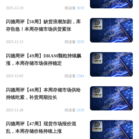
2025-12-19
阅读量
3019
闪德周评【50周】缺货浪潮加剧，库
存告急！本周存储市场供货紧张
2025-12-15
阅读量
2959
闪德周评【49周】DRAM颗粒持续飙
涨，本周存储市场保持稳定
2025-12-05
阅读量
2584
闪德周评【48周】本周存储市场供给
持续吃紧，补货周期拉长
2025-11-28
阅读量
2439
闪德周评【47周】现货市场报价混
乱，本周存储价格持续上涨