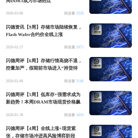
周DDR3成为市场热点
2026-03-06
阅读量
3328
闪德资讯【9周】存储市场陆续恢复，
Flash Wafer合约价全线上涨
2026-02-27
阅读量
1973
闪德周评【6周】存储行情高烧不退，
控量加严，假期前市场进入“持货待
涨”阶段
2026-02-06
阅读量
5148
闪德周评【5周】低库存+强需求成为
新趋势！本周DRAM市场现货价格飙
升
2026-01-30
阅读量
3416
闪德周评【4周】全线上涨+现货紧
张，存储市场冲进高风险博弈阶段