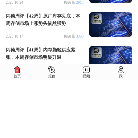
2025-10-24
阅读量
2916
闪德周评【42周】原厂库存见底，本
周存储市场上涨势头依然强势
2025-10-17
阅读量
3300
闪德周评【41周】内存颗粒供应紧
张，本周存储市场明显升温
2025-10-10
阅读量
3540
首页
报价
视频
我
闪德周评【39周】缺货成常态，本周
存储市场延续上涨趋势
2025-09-26
阅读量
4290
闪德周评【38周】市场缺货引发涨价
浪潮，本周存储市场全面上涨
2025-09-19
阅读量
3328