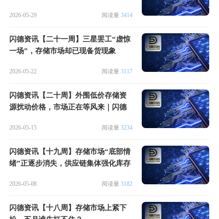
2026-05-29
阅读量
3414
闪德资讯【二十一周】三星罢工“虚惊
一场”，存储市场却已现备货现象
2026-05-22
阅读量
3117
闪德资讯【二十周】外围低价存储资
源扰动价格，市场正在等风来｜闪德
周评
2026-05-15
阅读量
3234
闪德资讯【十九周】存储市场“底部情
绪”正逐步消失，供应链集体强化库存
布局
2026-05-08
阅读量
3182
闪德资讯【十八周】存储市场上紧下