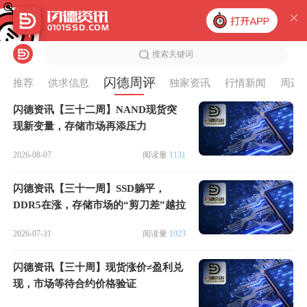
搜索关键词
闪德周评
推荐
供求信息
独家资讯
行情新闻
周边
闪德资讯【三十二周】NAND现货突
现新变量，存储市场再添压力
2026-08-07
阅读量
1131
闪德资讯【三十一周】SSD躺平，
DDR5在涨，存储市场的“剪刀差”越拉
越大
2026-07-31
阅读量
1923
闪德资讯【三十周】现货涨价≠盈利兑
现，市场等待合约价格验证