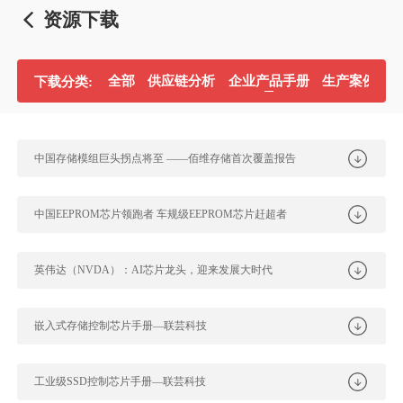
资源下载
全部
供应链分析
企业产品手册
生产案例分
下载分类:
中国存储模组巨头拐点将至 ——佰维存储首次覆盖报告
中国EEPROM芯片领跑者 车规级EEPROM芯片赶超者
英伟达（NVDA）：AI芯片龙头，迎来发展大时代
嵌入式存储控制芯片手册—联芸科技
工业级SSD控制芯片手册—联芸科技