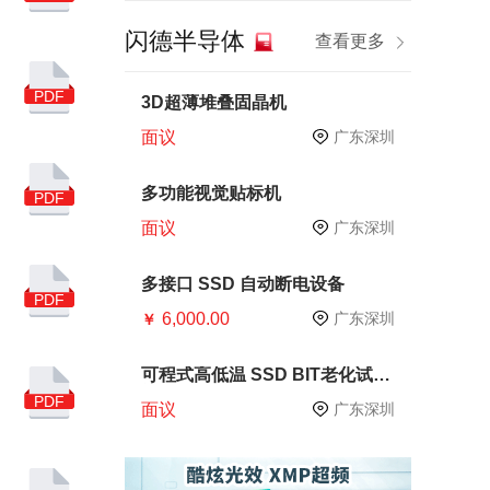
半导体技术
晶圆制造
闪德半导体
查看更多
十四五
芯片生产
芯片测试
CP测试
PDF
3D超薄堆叠固晶机
面议
广东深圳
内存
PCB
硅片
华为
DRAM
多功能视觉贴标机
PDF
面议
广东深圳
SMI
服务器
手机
智能手机
多接口 SSD 自动断电设备
PDF
6,000.00
产业链
原材料
广东深圳
￥
存储器
电子
可程式高低温 SSD BIT老化试验
箱
PDF
亚马逊广告
中国品牌
面议
广东深圳
跨境电商
慧荣