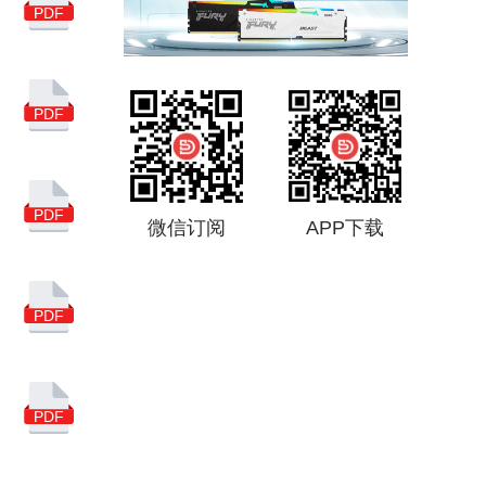
集成电路
USB
PDF
亚马逊
汽车
5G
联芸科技
市场分析
PDF
国产
NAND
闪德月刊
得一微
PDF
微信订阅
APP下载
慧荣科技
消费级主控芯片
PDF
市场调查
存储主控芯片
谷歌搜索
PDF
SSD主控芯片